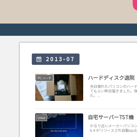
2013-07
ハードディスク退院
PC ハード
先日壊れたパソコンのハー
てもらい昨日届きました。
た。...
自宅サーバーTST機
Linux
かなり古いメーカーパソコンを
6.4 がリリースされ自動up