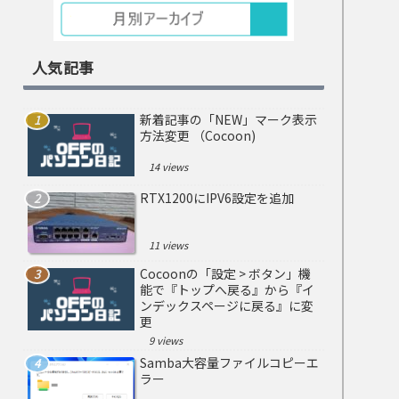
人気記事
新着記事の「NEW」マーク表示
方法変更 （Cocoon)
14 views
RTX1200にIPV6設定を追加
11 views
Cocoonの「設定 > ボタン」機
能で『トップへ戻る』から『イ
ンデックスページに戻る』に変
更
9 views
Samba大容量ファイルコピーエ
ラー