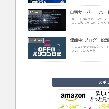
自宅サーバー ハー
PC ハード
昨日、Linuxファイルサ
みに失敗しました」となり保
保護中: ブログ 設
Wordpress
このコンテンツはパスワー
さい。 パスワード:
スポ