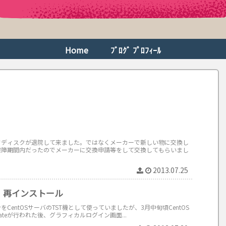
Home
ﾌﾞﾛｸﾞ ﾌﾟﾛﾌｨｰﾙ
ドディスクが退院して来ました。ではなくメーカーで新しい物に交換し
保障期間内だったのでメーカーに交換申請等をして交換してもらいまし
2013.07.25
 再インストール
CentOSサーバのTST機として使っていましたが、3月中旬頃CentOS
dateが行われた後、グラフィカルログイン画面...