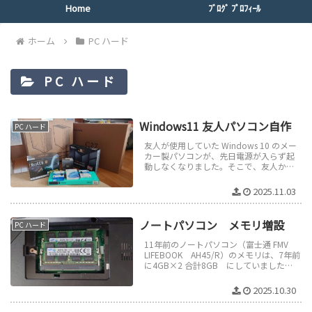
Home
ﾌﾞﾛｸﾞ ﾌﾟﾛﾌｨｰﾙ
ホーム
PC ハード
PC ハード
Windows11 友人パソコン自作
PC ハード
友人が使用していた Windows 10 のメー
カー製パソコンが、先日電源が入らず起
動しなくなりました。そこで、友人から
の依頼を受け、新たに Windows 11 をイ
ンストールし...
2025.11.03
ノートパソコン メモリ増設
PC ハード
11年前のノートパソコン（富士通 FMV
LIFEBOOK AH45/R）のメモリは、7年前
に4GB×2 合計8GB にしていました
が、8GBのメモリが余っていたので、メ
ルカリでも...
2025.10.30