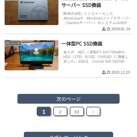
サーバー SSD換装
昨年の4月にインストールした
AlmaLinux9 Windowsファイルサーバー
（Sambaサーバー）のシステムはHDDに
入れていましたが、起動が遅いのでSSD
2024.01.24
に換装しました。SS...
一体型PC SSD換装
PC ハード
友人の NEC 一体型PC-DA770DARの
HDD（3TB）をSSD（500GB）に換装し
ました。SSDは Crucial SSD 500GB
7mm/2.5インチを購入しました...
2023.12.23
次のページ
1
次
2
10
へ