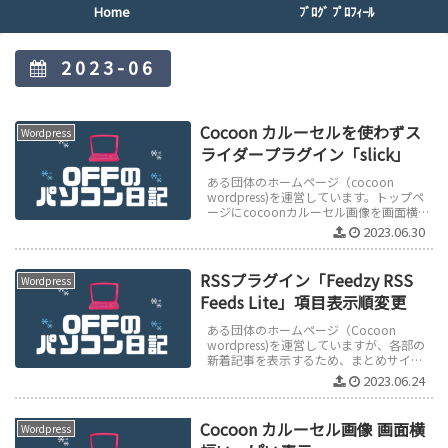
Home
ﾌﾞﾛｸﾞ ﾌﾟﾛﾌｨｰﾙ
2023-06
Cocoon カルーセルを使わずス
Wordpress
ライダープラグイン「slick」
ある団体のホームページ（cocoon
wordpress)を運営しています。トップペ
ージにcocoonカルーセル画像を画面横幅
いっぱいに表示表示していましたが、ス
2023.06.30
ライド表示をフェー...
RSSプラグイン「Feedzy RSS
Wordpress
Feeds Lite」項目表示順変更
ある団体のホームページ（Cocoon
wordpress)を運営していますが、各部の
新着記事を表示するため、まとめサイト
でRSSを使っています。RSSには
2023.06.24
Wordpressプラグイ...
Cocoon カルーセル画像 画面横
Wordpress