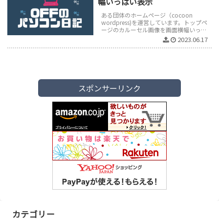
幅いっぱい表示
ある団体のホームページ（cocoon
wordpress)を運営しています。トップペ
ージのカルーセル画像を画面横幅いっぱ
いに表示しました。■ function.phpに設
2023.06.17
定追加//...
スポンサーリンク
カテゴリー