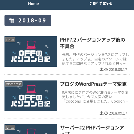
Home
ﾌﾞﾛｸﾞ ﾌﾟﾛﾌｨｰﾙ
2018-09
PHP7.2 バージョンアップ後の
Linux
不具合
先日、PHPのバージョンを7.2 にアップし
ました。アップ後、自宅のパソコンで確
認するに問題なくアップされたと思って
いましたが、2日後、スマホでwordpress
2018.09.17
のブログを見るに、...
ブログのWordPressテーマ変更
Wordpress
8月末ににブログのWordPressテーマを変
更しましたが、今回人気の高い
『Cocoon』に変更しました。Cocoon
は、PHP7以上が必要とあるのでサーバー
のPHPバージョンを7...
2018.09.17
サーバー#2 PHPバージョンア
Linux
ップ