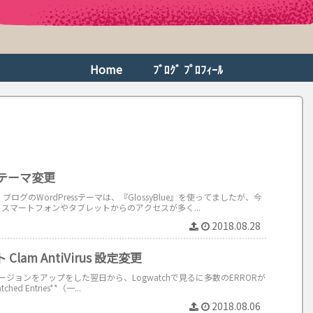
Home
ﾌﾞﾛｸﾞ ﾌﾟﾛﾌｨｰﾙ
sテーマ変更
ログのWordPressテーマは、『GlossyBlue』を使ってましたが、今
スマートフォンやタブレットからのアクセスが多く...
2018.08.28
am AntiVirus 設定変更
s のバージョンをアップをした翌日から、Logwatchで見るに多数のERRORが
d Entries**（一...
2018.08.06