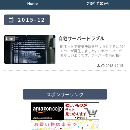
Home
ﾌﾞﾛｸﾞ ﾌﾟﾛﾌｨｰﾙ
2015-12
自宅サーバートラブル
Linux
朝ネットで天気予報を見ようとすると404
エラーが発生しました。DNSサーバーが
おかしいようです。サーバーを再起動さ
せるとKernel panic – not syncing: VF...
2015.12.15
スポンサーリンク