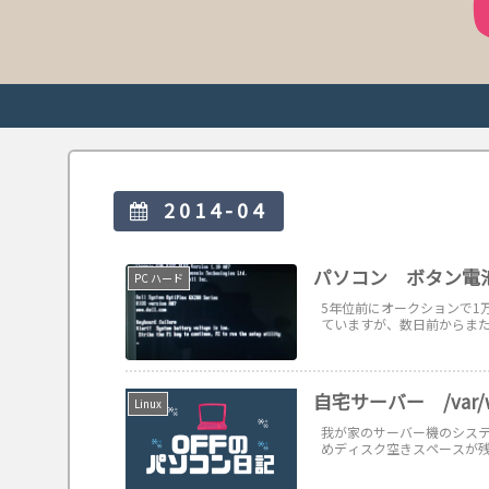
2014-04
パソコン ボタン電
PC ハード
5年位前にオークションで1万数
ていますが、数日前からまた起動時に A
自宅サーバー /var/
Linux
我が家のサーバー機のシステ
めディスク空きスペースが残り少なくなっ