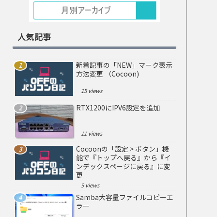
人気記事
新着記事の「NEW」マーク表示
方法変更 （Cocoon)
15 views
RTX1200にIPV6設定を追加
11 views
Cocoonの「設定 > ボタン」機
能で『トップへ戻る』から『イ
ンデックスページに戻る』に変
更
9 views
Samba大容量ファイルコピーエ
ラー