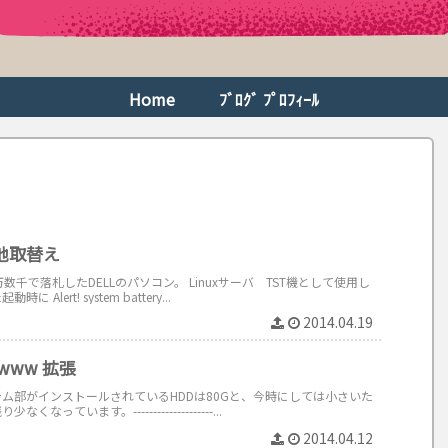
Home
ﾌﾞﾛｸﾞ ﾌﾟﾛﾌｨｰﾙ
池取替え
千で落札したDELLのパソコン。 Linuxサーバ TST機として使用し
lert! system battery...
2014.04.19
www 拡張
ム部がインストールされているHDDは80Gと、今時にしては小さいた
ています。--------------------...
2014.04.12