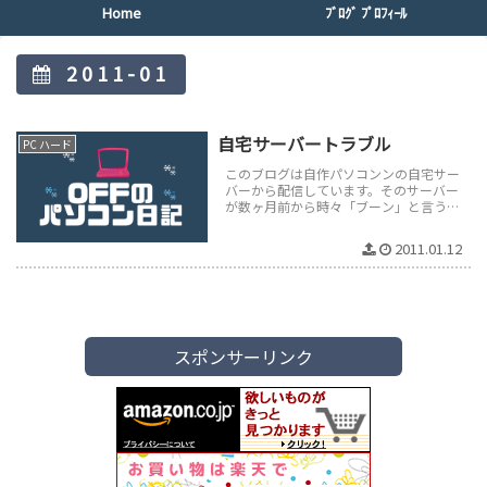
Home
ﾌﾞﾛｸﾞ ﾌﾟﾛﾌｨｰﾙ
2011-01
自宅サーバートラブル
PC ハード
このブログは自作パソコンンの自宅サー
バーから配信しています。そのサーバー
が数ヶ月前から時々「ブーン」と言う気
になる音が発生し出しました。再起動す
ると数日間は静かになっていました。7...
2011.01.12
スポンサーリンク