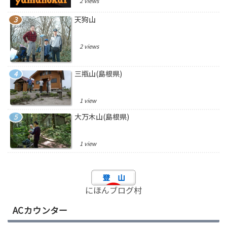
2 views
天狗山
2 views
三瓶山(島根県)
1 view
大万木山(島根県)
1 view
にほんブログ村
ACカウンター